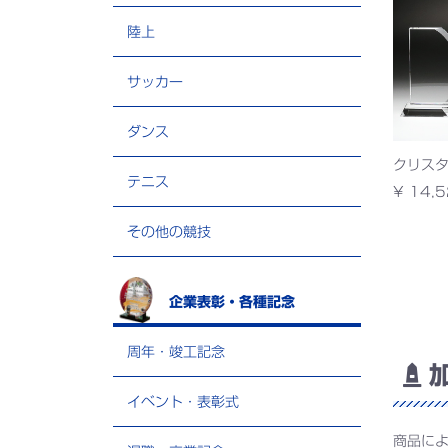
陸上
サッカー
ダンス
クリスタ
テニス
¥ 14,5
その他の競技
企業表彰・各種記念
周年・竣工記念
加
イベント・表彰式
商品に