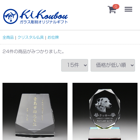
Menu
0
全商品
クリスタル仏具
お位牌
24
件
の商品がみつかりました。