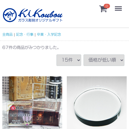
Menu
0
全商品
記念・行事
卒業・入学記念
67
件
の商品がみつかりました。