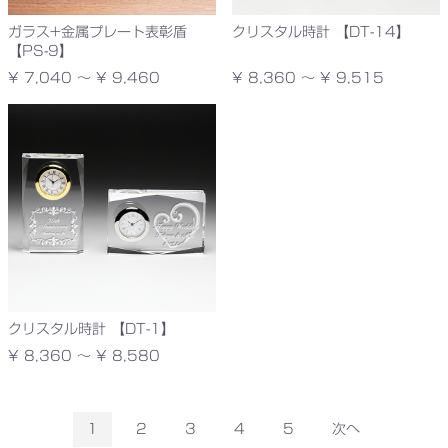
ガラス+金属プレート表彰盾
クリスタル時計 【DT-14】
【PS-9】
¥ 7,040 ～ ¥ 9,460
¥ 8,360 ～ ¥ 9,515
クリスタル時計 【DT-1】
¥ 8,360 ～ ¥ 8,580
1
2
3
4
5
次へ