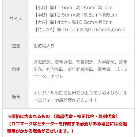
【小C】幅11.5cm×高14cm×奥5cm
【中B】幅12.5cm×高16.5cm×奥5cm
サイズ
【大A】幅14cm×高18.5cm×奥5cm
【特大AA】幅15.5cm×高20.5cm×奥5cm
包装
化粧箱入り
退職記念、定年退職、卒業記念、入学記念、周年
用途
記念、社内表彰、永年勤続表彰、優秀賞、ゴルフ
コンペ、ギフト
オリジナル彫刻で世界でひとつだけのオリジナル
備考
トロフィーや盾が製作できます！
※価格に含まれるもの （商品代金・校正代金・彫刻代金）
（ロゴマークなどデーターを作成する必要がある場合には別途
費用がかかる場合がございます。）