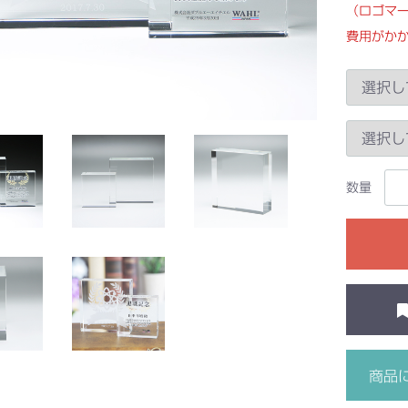
（ロゴマ
費用がか
数量
商品