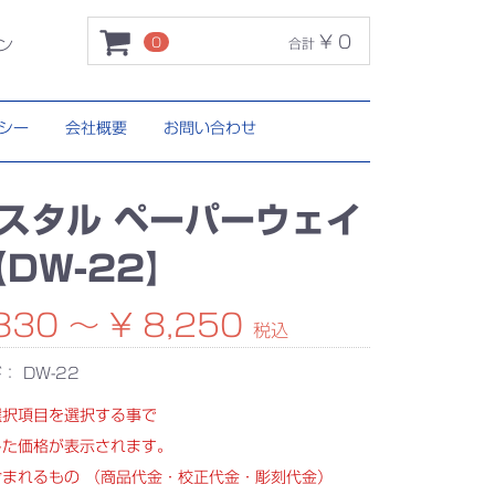
¥ 0
0
合計
ン
シー
会社概要
お問い合わせ
スタル ペーパーウェイ
【DW-22】
830 ～ ¥ 8,250
税込
ド：
DW-22
選択項目を選択する事で
じた価格が表示されます。
含まれるもの （商品代金・校正代金・彫刻代金）