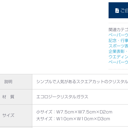
ご
関連カテ
ペーパー
記念・行
スポーツ
企業表彰
ウエディ
ペーパー
説明
シンプルで人気があるスクエアカットのクリスタ
材 質
エコロジークリスタルガラス
小サイズ：W7.5cm×W7.5cm×D2cm
サイズ
大サイズ：W10cm×W10cm×D3cm