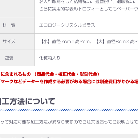
名入れ彫刻をして結婚祝い、還暦祝い、退職祝い
さらに実用的な表彰トロフィーとしてもペーパー
材 質
エコロジークリスタルガラス
サイズ
【小】直径7cm×高2cm、【大】直径8cm×高2
包装
化粧箱入り
格に含まれるもの （商品代金・校正代金・彫刻代金）
ゴマークなどデーターを作成する必要がある場合には別途費用がかかる
工方法について
よって対応可能な加工方法が異なりますのでご注文後追ってご説明させ