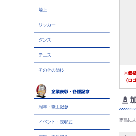
陸上
サッカー
ダンス
テニス
その他の競技
※価
（ロ
企業表彰・各種記念
加
周年・竣工記念
商品に
イベント・表彰式