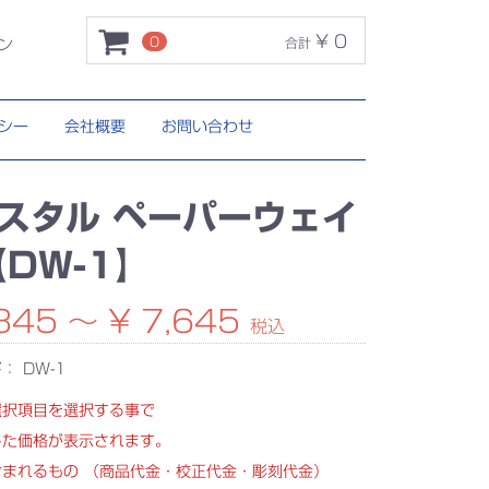
¥ 0
0
合計
ン
シー
会社概要
お問い合わせ
スタル ペーパーウェイ
【DW-1】
345 ～ ¥ 7,645
税込
ド：
DW-1
選択項目を選択する事で
じた価格が表示されます。
含まれるもの （商品代金・校正代金・彫刻代金）