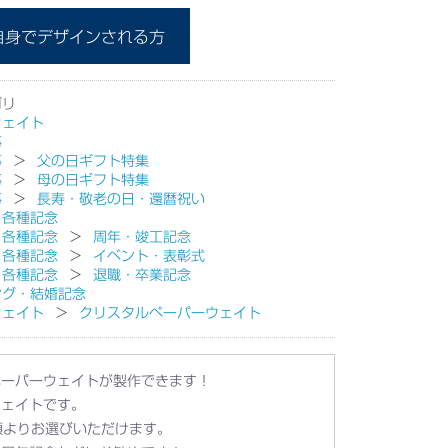
自身でデザインされる方
ゴリ
ウェイト
事
事
父の日ギフト特集
事
母の日ギフト特集
事
長寿・敬老の日・還暦祝い
・各種記念
・各種記念
周年・竣工記念
・各種記念
イベント・表彰式
・各種記念
退職・卒業記念
ング・結婚記念
ウェイト
クリスタルペーパーウェイト
ペーパーウェイトが製作できます！
ウェイトです。
類よりお選びいただけます。