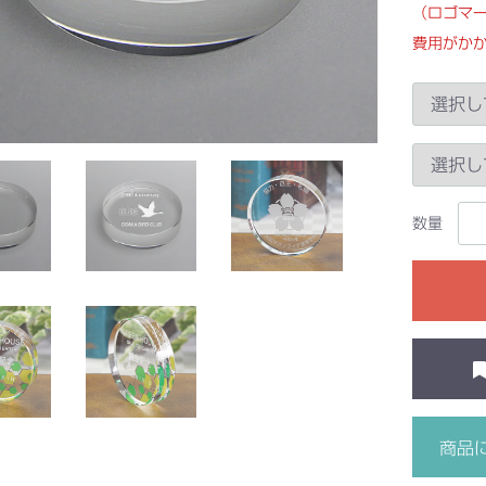
（ロゴマ
費用がか
数量
商品